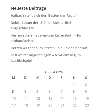
Neueste Beiträge
Haibach stellt sich den Besten der Region
Debüt Saison der U10 mit Meistertitel
abgeschlossen!
Herren spielen auswärts in Eichenbühl – für
Frühaufsteher
Herren 40 gehen im letzten Spiel leider leer aus
U10 weiter ungeschlagen – 6:0-Heimsieg im
Nachholspiel
August 2026
M
D
M
D
F
S
S
1
2
3
4
5
6
7
8
9
10
11
12
13
14
15
16
17
18
19
20
21
22
23