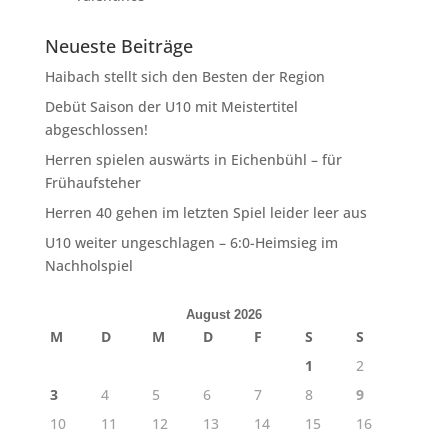
Neueste Beiträge
Haibach stellt sich den Besten der Region
Debüt Saison der U10 mit Meistertitel
abgeschlossen!
Herren spielen auswärts in Eichenbühl – für
Frühaufsteher
Herren 40 gehen im letzten Spiel leider leer aus
U10 weiter ungeschlagen – 6:0-Heimsieg im
Nachholspiel
August 2026
M
D
M
D
F
S
S
1
2
3
4
5
6
7
8
9
10
11
12
13
14
15
16