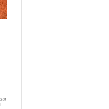
tadt
d