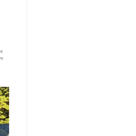
ze
im