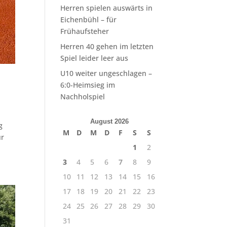
Herren spielen auswärts in
Eichenbühl – für
Frühaufsteher
Herren 40 gehen im letzten
Spiel leider leer aus
U10 weiter ungeschlagen –
6:0-Heimsieg im
Nachholspiel
August 2026
g
M
D
M
D
F
S
S
ür
1
2
3
4
5
6
7
8
9
10
11
12
13
14
15
16
17
18
19
20
21
22
23
24
25
26
27
28
29
30
31