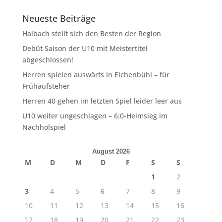
Neueste Beiträge
Haibach stellt sich den Besten der Region
Debüt Saison der U10 mit Meistertitel
abgeschlossen!
Herren spielen auswärts in Eichenbühl – für
Frühaufsteher
Herren 40 gehen im letzten Spiel leider leer aus
U10 weiter ungeschlagen – 6:0-Heimsieg im
Nachholspiel
August 2026
M
D
M
D
F
S
S
1
2
3
4
5
6
7
8
9
10
11
12
13
14
15
16
17
18
19
20
21
22
23