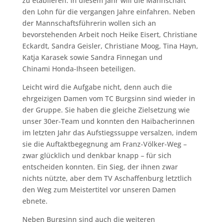
zu etablieren. In diesem Jahr will die Mannschaft
den Lohn für die vergangen Jahre einfahren. Neben
der Mannschaftsführerin wollen sich an
bevorstehenden Arbeit noch Heike Eisert, Christiane
Eckardt, Sandra Geisler, Christiane Moog, Tina Hayn,
Katja Karasek sowie Sandra Finnegan und
Chinami Honda-Ihseen beteiligen.
Leicht wird die Aufgabe nicht, denn auch die
ehrgeizigen Damen vom TC Burgsinn sind wieder in
der Gruppe. Sie haben die gleiche Zielsetzung wie
unser 30er-Team und konnten den Haibacherinnen
im letzten Jahr das Aufstiegssuppe versalzen, indem
sie die Auftaktbegegnung am Franz-Völker-Weg –
zwar glücklich und denkbar knapp – für sich
entscheiden konnten. Ein Sieg, der ihnen zwar
nichts nützte, aber dem TV Aschaffenburg letztlich
den Weg zum Meistertitel vor unseren Damen
ebnete.
Neben Burgsinn sind auch die weiteren