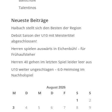
Ballschule
Talentinos
Neueste Beiträge
Haibach stellt sich den Besten der Region
Debüt Saison der U10 mit Meistertitel
abgeschlossen!
Herren spielen auswärts in Eichenbühl – für
Frühaufsteher
Herren 40 gehen im letzten Spiel leider leer aus
U10 weiter ungeschlagen – 6:0-Heimsieg im
Nachholspiel
August 2026
M
D
M
D
F
S
S
1
2
3
4
5
6
7
8
9