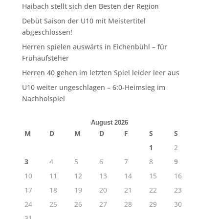
Haibach stellt sich den Besten der Region
Debüt Saison der U10 mit Meistertitel
abgeschlossen!
Herren spielen auswärts in Eichenbühl – für
Frühaufsteher
Herren 40 gehen im letzten Spiel leider leer aus
U10 weiter ungeschlagen – 6:0-Heimsieg im
Nachholspiel
August 2026
M
D
M
D
F
S
S
1
2
3
4
5
6
7
8
9
10
11
12
13
14
15
16
17
18
19
20
21
22
23
24
25
26
27
28
29
30
31