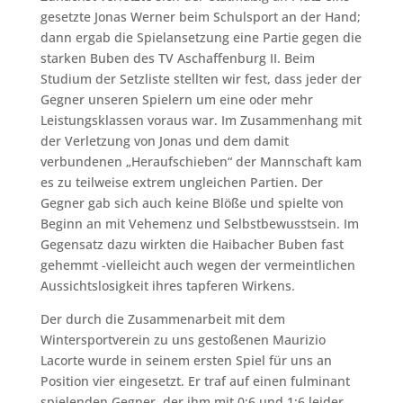
gesetzte Jonas Werner beim Schulsport an der Hand;
dann ergab die Spielansetzung eine Partie gegen die
starken Buben des TV Aschaffenburg II. Beim
Studium der Setzliste stellten wir fest, dass jeder der
Gegner unseren Spielern um eine oder mehr
Leistungsklassen voraus war. Im Zusammenhang mit
der Verletzung von Jonas und dem damit
verbundenen „Heraufschieben“ der Mannschaft kam
es zu teilweise extrem ungleichen Partien. Der
Gegner gab sich auch keine Blöße und spielte von
Beginn an mit Vehemenz und Selbstbewusstsein. Im
Gegensatz dazu wirkten die Haibacher Buben fast
gehemmt -vielleicht auch wegen der vermeintlichen
Aussichtslosigkeit ihres tapferen Wirkens.
Der durch die Zusammenarbeit mit dem
Wintersportverein zu uns gestoßenen Maurizio
Lacorte wurde in seinem ersten Spiel für uns an
Position vier eingesetzt. Er traf auf einen fulminant
spielenden Gegner, der ihm mit 0:6 und 1:6 leider