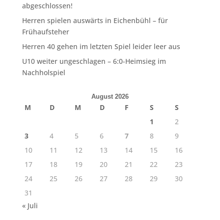
abgeschlossen!
Herren spielen auswärts in Eichenbühl – für
Frühaufsteher
Herren 40 gehen im letzten Spiel leider leer aus
U10 weiter ungeschlagen – 6:0-Heimsieg im
Nachholspiel
August 2026
M
D
M
D
F
S
S
1
2
3
4
5
6
7
8
9
10
11
12
13
14
15
16
17
18
19
20
21
22
23
24
25
26
27
28
29
30
31
« Juli