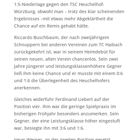
1:5-Niederlage gegen den TSC Heuchelhof-
Würzburg, obwohl man – trotz des klar scheinenden
Ergebnisses –mit etwas mehr Abgeklärtheit die
Chance auf ein Remis gehabt hätte.
Riccardo Buschbaum, der nach zweijährigem
Schnuppern bei anderen Vereinen zum TC Haibach
zurückgekehrt ist, war in seinem Heimdebüt für
seinen neuen, alten Verein chancenlos. Sein zwei
Jahre jüngerer und leistungsklassenhöhere Gegner
ließ ihm keine Chance und er musste mit einem 0:6
und 1:6 die Überlegenheit des Heuchelhofers
anerkennen.
Gleiches widerfuhr Ferdinand Liebert auf der
Position vier. Ihm war die geringe Spielpraxis im
bisherigen Frühjahr besonders anzumerken. Sein
Gegner, der eine Leistungsklasse höher eingestuft
war, besiegte ihn mit 3:6 und 1:6.
Jonas Werner, an der zweiten Position gesetzt,