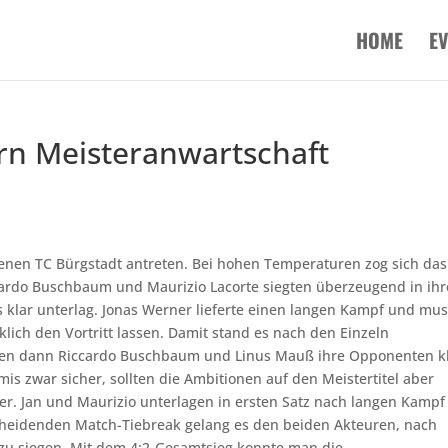
HOME
E
rn Meisteranwartschaft
nen TC Bürgstadt antreten. Bei hohen Temperaturen zog sich das
cardo Buschbaum und Maurizio Lacorte siegten überzeugend in ih
ns klar unterlag. Jonas Werner lieferte einen langen Kampf und mus
ich den Vortritt lassen. Damit stand es nach den Einzeln
ten dann Riccardo Buschbaum und Linus Mauß ihre Opponenten k
is zwar sicher, sollten die Ambitionen auf den Meistertitel aber
er. Jan und Maurizio unterlagen in ersten Satz nach langen Kampf
scheidenden Match-Tiebreak gelang es den beiden Akteuren, nach
 zu siegen. Mit dem 4:2-Gesamtsieg konnte man die