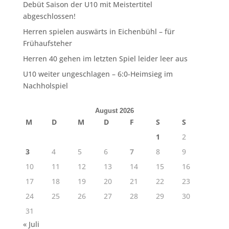
Debüt Saison der U10 mit Meistertitel
abgeschlossen!
Herren spielen auswärts in Eichenbühl – für
Frühaufsteher
Herren 40 gehen im letzten Spiel leider leer aus
U10 weiter ungeschlagen – 6:0-Heimsieg im
Nachholspiel
August 2026
M
D
M
D
F
S
S
1
2
3
4
5
6
7
8
9
10
11
12
13
14
15
16
17
18
19
20
21
22
23
24
25
26
27
28
29
30
31
« Juli