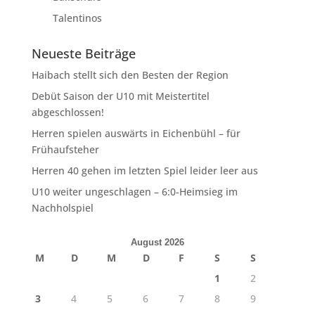
Talentinos
Neueste Beiträge
Haibach stellt sich den Besten der Region
Debüt Saison der U10 mit Meistertitel
abgeschlossen!
Herren spielen auswärts in Eichenbühl – für
Frühaufsteher
Herren 40 gehen im letzten Spiel leider leer aus
U10 weiter ungeschlagen – 6:0-Heimsieg im
Nachholspiel
August 2026
M
D
M
D
F
S
S
1
2
3
4
5
6
7
8
9