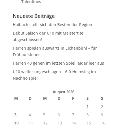
Talentinos
Neueste Beiträge
Haibach stellt sich den Besten der Region
Debüt Saison der U10 mit Meistertitel
abgeschlossen!
Herren spielen auswärts in Eichenbühl – für
Frühaufsteher
Herren 40 gehen im letzten Spiel leider leer aus
U10 weiter ungeschlagen – 6:0-Heimsieg im
Nachholspiel
August 2026
M
D
M
D
F
S
S
1
2
3
4
5
6
7
8
9
10
11
12
13
14
15
16