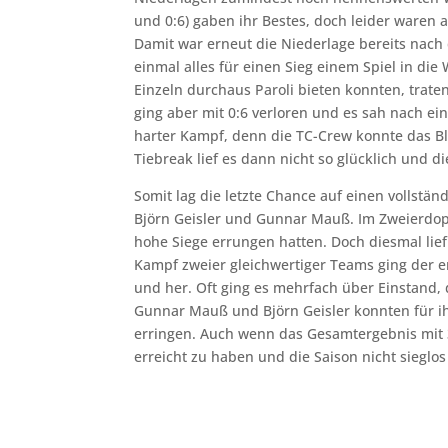
und 0:6) gaben ihr Bestes, doch leider waren 
Damit war erneut die Niederlage bereits nach
einmal alles für einen Sieg einem Spiel in di
Einzeln durchaus Paroli bieten konnten, trate
ging aber mit 0:6 verloren und es sah nach e
harter Kampf, denn die TC-Crew konnte das B
Tiebreak lief es dann nicht so glücklich und di
Somit lag die letzte Chance auf einen vollstä
Björn Geisler und Gunnar Mauß. Im Zweierdopp
hohe Siege errungen hatten. Doch diesmal lie
Kampf zweier gleichwertiger Teams ging der er
und her. Oft ging es mehrfach über Einstand,
Gunnar Mauß und Björn Geisler konnten für i
erringen. Auch wenn das Gesamtergebnis mit 3:
erreicht zu haben und die Saison nicht sieglo