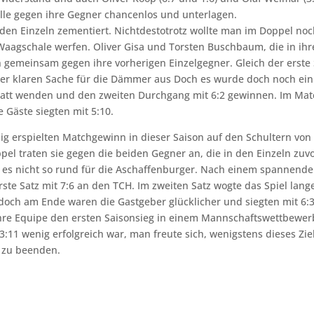
alle gegen ihre Gegner chancenlos und unterlagen.
 den Einzeln zementiert. Nichtdestotrotz wollte man im Doppel no
e Waagschale werfen. Oliver Gisa und Torsten Buschbaum, die in ih
n gemeinsam gegen ihre vorherigen Einzelgegner. Gleich der erste 
iner klaren Sache für die Dämmer aus Doch es wurde doch noch ein
latt wenden und den zweiten Durchgang mit 6:2 gewinnen. Im Mat
e Gäste siegten mit 5:10.
ndig erspielten Matchgewinn in dieser Saison auf den Schultern von
el traten sie gegen die beiden Gegner an, die in den Einzeln zuv
f es nicht so rund für die Aschaffenburger. Nach einem spannend
ste Satz mit 7:6 an den TCH. Im zweiten Satz wogte das Spiel lang
 doch am Ende waren die Gastgeber glücklicher und siegten mit 6:3
hre Equipe den ersten Saisonsieg in einem Mannschaftswettbewer
11 wenig erfolgreich war, man freute sich, wenigstens dieses Zie
s zu beenden.