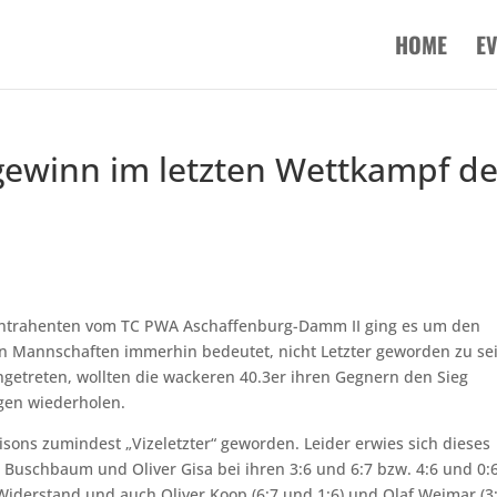
HOME
E
lgewinn im letzten Wettkampf de
Kontrahenten vom TC PWA Aschaffenburg-Damm II ging es um den
nen Mannschaften immerhin bedeutet, nicht Letzter geworden zu se
angetreten, wollten die wackeren 40.3er ihren Gegnern den Sieg
gen wiederholen.
ons zumindest „Vizeletzter“ geworden. Leider erwies sich dieses
en Buschbaum und Oliver Gisa bei ihren 3:6 und 6:7 bzw. 4:6 und 0:
derstand und auch Oliver Koop (6:7 und 1:6) und Olaf Weimar (3