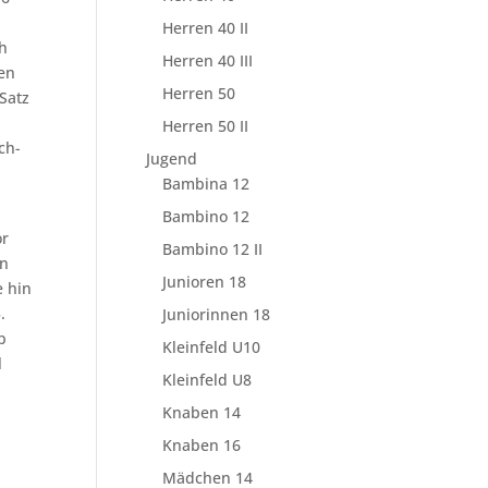
Herren 40 II
ch
Herren 40 III
ren
Herren 50
Satz
Herren 50 II
ch-
Jugend
Bambina 12
Bambino 12
or
Bambino 12 II
en
Junioren 18
e hin
.
Juniorinnen 18
b
Kleinfeld U10
l
Kleinfeld U8
Knaben 14
Knaben 16
Mädchen 14