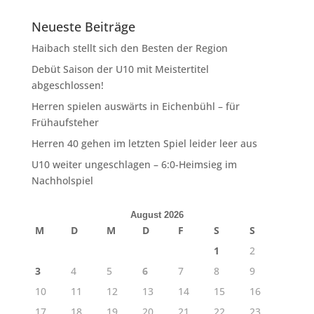
Neueste Beiträge
Haibach stellt sich den Besten der Region
Debüt Saison der U10 mit Meistertitel
abgeschlossen!
Herren spielen auswärts in Eichenbühl – für
Frühaufsteher
Herren 40 gehen im letzten Spiel leider leer aus
U10 weiter ungeschlagen – 6:0-Heimsieg im
Nachholspiel
August 2026
M
D
M
D
F
S
S
1
2
3
4
5
6
7
8
9
10
11
12
13
14
15
16
17
18
19
20
21
22
23