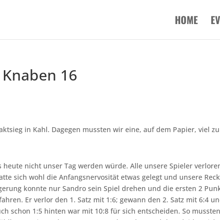
HOME
E
r Knaben 16
aktsieg in Kahl. Dagegen mussten wir eine, auf dem Papier, viel zu
es heute nicht unser Tag werden würde. Alle unsere Spieler verlore
 hatte sich wohl die Anfangsnervosität etwas gelegt und unsere Rec
igerung konnte nur Sandro sein Spiel drehen und die ersten 2 Pun
ahren. Er verlor den 1. Satz mit 1:6; gewann den 2. Satz mit 6:4 u
h schon 1:5 hinten war mit 10:8 für sich entscheiden. So mussten