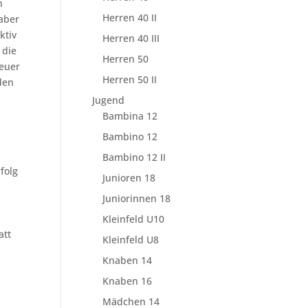
h
Herren 40 II
 aber
ktiv
Herren 40 III
 die
Herren 50
reuer
Herren 50 II
den
Jugend
Bambina 12
Bambino 12
Bambino 12 II
folg
Junioren 18
Juniorinnen 18
Kleinfeld U10
att
Kleinfeld U8
Knaben 14
Knaben 16
Mädchen 14