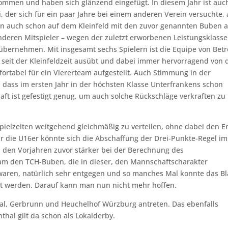
ommen und haben sich glänzend eingefügt. In diesem Jahr ist auc
der sich für ein paar Jahre bei einem anderen Verein versuchte,
en auch schon auf dem Kleinfeld mit den zuvor genannten Buben a
 anderen Mitspieler – wegen der zuletzt erworbenen Leistungsklasse
t übernehmen. Mit insgesamt sechs Spielern ist die Equipe von Bet
 seit der Kleinfeldzeit ausübt und dabei immer hervorragend von 
fortabel für ein Viererteam aufgestellt. Auch Stimmung in der
 dass im ersten Jahr in der höchsten Klasse Unterfrankens schon
aft ist gefestigt genug, um auch solche Rückschläge verkraften zu
Spielzeiten weitgehend gleichmäßig zu verteilen, ohne dabei den Er
ür die U16er könnte sich die Abschaffung der Drei-Punkte-Regel im
 den Vorjahren zuvor stärker bei der Berechnung des
kam den TCH-Buben, die in dieser, den Mannschaftscharakter
waren, natürlich sehr entgegen und so manches Mal konnte das Bl
t werden. Darauf kann man nun nicht mehr hoffen.
hal, Gerbrunn und Heuchelhof Würzburg antreten. Das ebenfalls
al gilt da schon als Lokalderby.