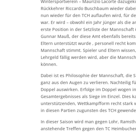
Wintersportverein – Maurizio Lacorte dazugek
Rückkehrer Riccardo Buschbaum wieder dabei, 
nun wieder für den TCH auflaufen wird, für d
war. Er wird – obwohl ein Jahr jünger als die
erste Position in der Setzliste der Mannschaf
Gunnar Mauß, der diese Amt ebenfalls bereits
Eltern unterstützt wurde , personell recht kom
Mannschaft stimmt. Spieler und Eltern wissen,
Lehrgeld fällig werden wird, aber die Mannsch
können.
Dabei ist es Philosophie der Mannschaft, die 
ganz aus den Augen zu verlieren. Nachteilig f
Doppel auswirken. Erfolge im Doppel wogen in
Gesamtergebnisses als Siege im Einzel. Dies 
unterstützenden, Wettkampfform recht stark 
in diesen Partien zugunsten des TCH gewende
In dieser Saison wird man gegen Lohr, Ramst
anstehende Treffen gegen den TC Heimbuchenth