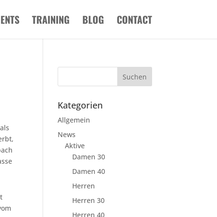
VENTS
TRAINING
BLOG
CONTACT
Kategorien
Allgemein
als
News
erbt,
Aktive
bach
Damen 30
asse
Damen 40
Herren
t
Herren 30
 vom
Herren 40