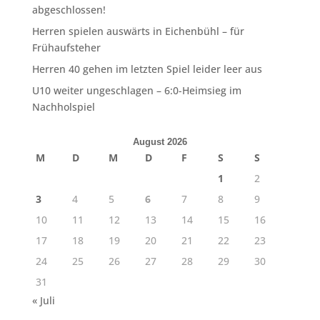
abgeschlossen!
Herren spielen auswärts in Eichenbühl – für
Frühaufsteher
Herren 40 gehen im letzten Spiel leider leer aus
U10 weiter ungeschlagen – 6:0-Heimsieg im
Nachholspiel
August 2026
M
D
M
D
F
S
S
1
2
3
4
5
6
7
8
9
10
11
12
13
14
15
16
17
18
19
20
21
22
23
24
25
26
27
28
29
30
31
« Juli