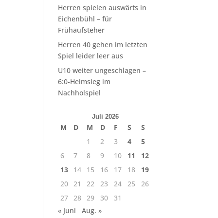
Herren spielen auswärts in
Eichenbühl – für
Frühaufsteher
Herren 40 gehen im letzten
Spiel leider leer aus
U10 weiter ungeschlagen –
6:0-Heimsieg im
Nachholspiel
Juli 2026
M
D
M
D
F
S
S
1
2
3
4
5
6
7
8
9
10
11
12
13
14
15
16
17
18
19
20
21
22
23
24
25
26
27
28
29
30
31
« Juni
Aug. »