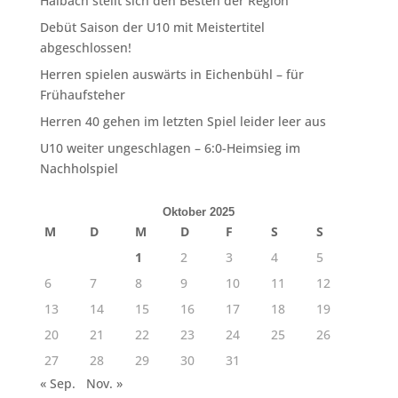
Haibach stellt sich den Besten der Region
Debüt Saison der U10 mit Meistertitel
abgeschlossen!
Herren spielen auswärts in Eichenbühl – für
Frühaufsteher
Herren 40 gehen im letzten Spiel leider leer aus
U10 weiter ungeschlagen – 6:0-Heimsieg im
Nachholspiel
Oktober 2025
M
D
M
D
F
S
S
1
2
3
4
5
6
7
8
9
10
11
12
13
14
15
16
17
18
19
20
21
22
23
24
25
26
27
28
29
30
31
« Sep.
Nov. »