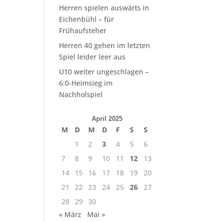
Herren spielen auswärts in
Eichenbühl – für
Frühaufsteher
Herren 40 gehen im letzten
Spiel leider leer aus
U10 weiter ungeschlagen –
6:0-Heimsieg im
Nachholspiel
April 2025
M
D
M
D
F
S
S
1
2
3
4
5
6
7
8
9
10
11
12
13
14
15
16
17
18
19
20
21
22
23
24
25
26
27
28
29
30
« März
Mai »