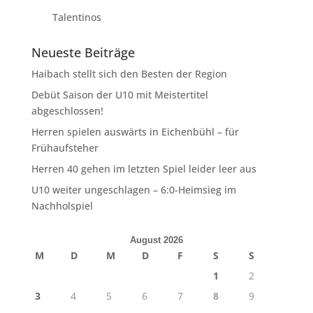
Talentinos
Neueste Beiträge
Haibach stellt sich den Besten der Region
Debüt Saison der U10 mit Meistertitel
abgeschlossen!
Herren spielen auswärts in Eichenbühl – für
Frühaufsteher
Herren 40 gehen im letzten Spiel leider leer aus
U10 weiter ungeschlagen – 6:0-Heimsieg im
Nachholspiel
August 2026
M
D
M
D
F
S
S
1
2
3
4
5
6
7
8
9