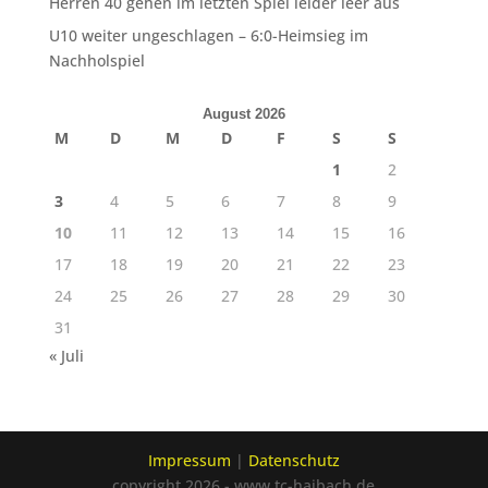
Herren 40 gehen im letzten Spiel leider leer aus
U10 weiter ungeschlagen – 6:0-Heimsieg im
Nachholspiel
August 2026
M
D
M
D
F
S
S
1
2
3
4
5
6
7
8
9
10
11
12
13
14
15
16
17
18
19
20
21
22
23
24
25
26
27
28
29
30
31
« Juli
Impressum
|
Datenschutz
copyright 2026 - www.tc-haibach.de