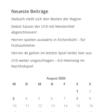
Neueste Beiträge
Haibach stellt sich den Besten der Region
Debüt Saison der U10 mit Meistertitel
abgeschlossen!
Herren spielen auswärts in Eichenbühl – für
Frühaufsteher
Herren 40 gehen im letzten Spiel leider leer aus
U10 weiter ungeschlagen – 6:0-Heimsieg im
Nachholspiel
August 2026
M
D
M
D
F
S
S
1
2
3
4
5
6
7
8
9
10
11
12
13
14
15
16