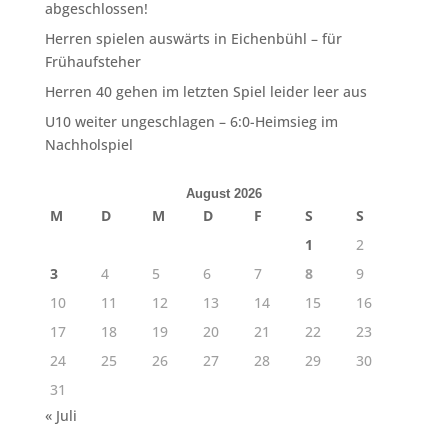
abgeschlossen!
Herren spielen auswärts in Eichenbühl – für
Frühaufsteher
Herren 40 gehen im letzten Spiel leider leer aus
U10 weiter ungeschlagen – 6:0-Heimsieg im
Nachholspiel
August 2026
M
D
M
D
F
S
S
1
2
3
4
5
6
7
8
9
10
11
12
13
14
15
16
17
18
19
20
21
22
23
24
25
26
27
28
29
30
31
« Juli