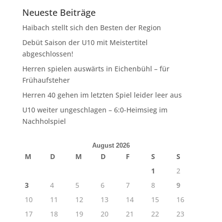
Neueste Beiträge
Haibach stellt sich den Besten der Region
Debüt Saison der U10 mit Meistertitel
abgeschlossen!
Herren spielen auswärts in Eichenbühl – für
Frühaufsteher
Herren 40 gehen im letzten Spiel leider leer aus
U10 weiter ungeschlagen – 6:0-Heimsieg im
Nachholspiel
August 2026
M
D
M
D
F
S
S
1
2
3
4
5
6
7
8
9
10
11
12
13
14
15
16
17
18
19
20
21
22
23