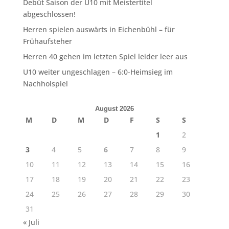
Debüt Saison der U10 mit Meistertitel
abgeschlossen!
Herren spielen auswärts in Eichenbühl – für
Frühaufsteher
Herren 40 gehen im letzten Spiel leider leer aus
U10 weiter ungeschlagen – 6:0-Heimsieg im
Nachholspiel
August 2026
M
D
M
D
F
S
S
1
2
3
4
5
6
7
8
9
10
11
12
13
14
15
16
17
18
19
20
21
22
23
24
25
26
27
28
29
30
31
« Juli