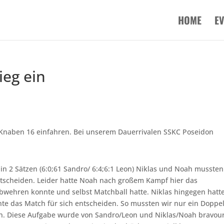
HOME
E
ieg ein
e Knaben 16 einfahren. Bei unserem Dauerrivalen SSKC Poseidon
 in 2 Sätzen (6:0;61 Sandro/ 6:4;6:1 Leon) Niklas und Noah mussten
ntscheiden. Leider hatte Noah nach großem Kampf hier das
wehren konnte und selbst Matchball hatte. Niklas hingegen hatt
nte das Match für sich entscheiden. So mussten wir nur ein Doppe
en. Diese Aufgabe wurde von Sandro/Leon und Niklas/Noah bravou