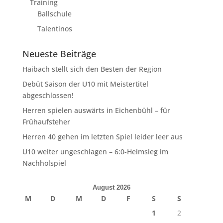
Training
Ballschule
Talentinos
Neueste Beiträge
Haibach stellt sich den Besten der Region
Debüt Saison der U10 mit Meistertitel
abgeschlossen!
Herren spielen auswärts in Eichenbühl – für
Frühaufsteher
Herren 40 gehen im letzten Spiel leider leer aus
U10 weiter ungeschlagen – 6:0-Heimsieg im
Nachholspiel
August 2026
M
D
M
D
F
S
S
1
2