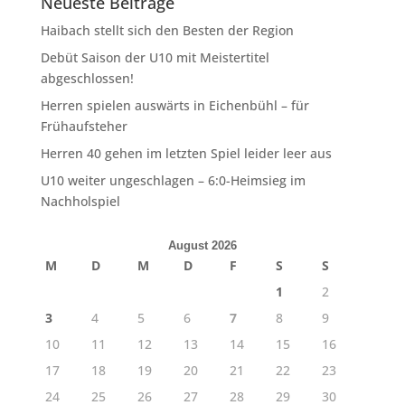
Neueste Beiträge
Haibach stellt sich den Besten der Region
Debüt Saison der U10 mit Meistertitel
abgeschlossen!
Herren spielen auswärts in Eichenbühl – für
Frühaufsteher
Herren 40 gehen im letzten Spiel leider leer aus
U10 weiter ungeschlagen – 6:0-Heimsieg im
Nachholspiel
August 2026
M
D
M
D
F
S
S
1
2
3
4
5
6
7
8
9
10
11
12
13
14
15
16
17
18
19
20
21
22
23
24
25
26
27
28
29
30