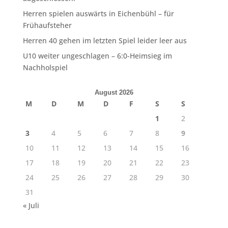
Herren spielen auswärts in Eichenbühl – für
Frühaufsteher
Herren 40 gehen im letzten Spiel leider leer aus
U10 weiter ungeschlagen – 6:0-Heimsieg im
Nachholspiel
August 2026
M
D
M
D
F
S
S
1
2
3
4
5
6
7
8
9
10
11
12
13
14
15
16
17
18
19
20
21
22
23
24
25
26
27
28
29
30
31
« Juli