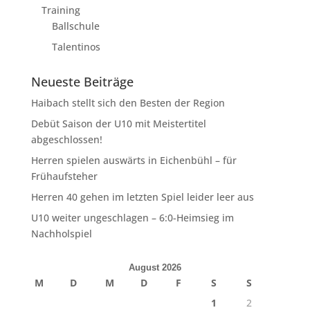
Training
Ballschule
Talentinos
Neueste Beiträge
Haibach stellt sich den Besten der Region
Debüt Saison der U10 mit Meistertitel
abgeschlossen!
Herren spielen auswärts in Eichenbühl – für
Frühaufsteher
Herren 40 gehen im letzten Spiel leider leer aus
U10 weiter ungeschlagen – 6:0-Heimsieg im
Nachholspiel
August 2026
M
D
M
D
F
S
S
1
2