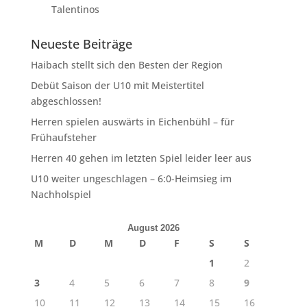
Talentinos
Neueste Beiträge
Haibach stellt sich den Besten der Region
Debüt Saison der U10 mit Meistertitel
abgeschlossen!
Herren spielen auswärts in Eichenbühl – für
Frühaufsteher
Herren 40 gehen im letzten Spiel leider leer aus
U10 weiter ungeschlagen – 6:0-Heimsieg im
Nachholspiel
August 2026
M
D
M
D
F
S
S
1
2
3
4
5
6
7
8
9
10
11
12
13
14
15
16