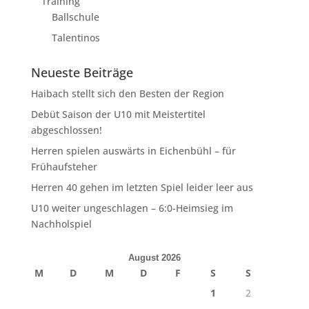
Training
Ballschule
Talentinos
Neueste Beiträge
Haibach stellt sich den Besten der Region
Debüt Saison der U10 mit Meistertitel
abgeschlossen!
Herren spielen auswärts in Eichenbühl – für
Frühaufsteher
Herren 40 gehen im letzten Spiel leider leer aus
U10 weiter ungeschlagen – 6:0-Heimsieg im
Nachholspiel
August 2026
M
D
M
D
F
S
S
1
2