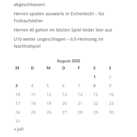
abgeschlossen!
Herren spielen auswärts in Eichenbühl – für
Frühaufsteher
Herren 40 gehen im letzten Spiel leider leer aus
U10 weiter ungeschlagen – 6:0-Heimsieg im
Nachholspiel
August 2026
M
D
M
D
F
S
S
1
2
3
4
5
6
7
8
9
10
11
12
13
14
15
16
17
18
19
20
21
22
23
24
25
26
27
28
29
30
31
« Juli