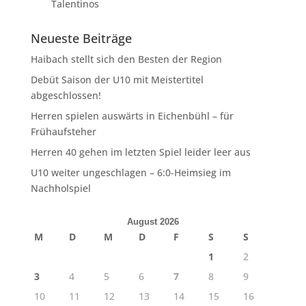
Talentinos
Neueste Beiträge
Haibach stellt sich den Besten der Region
Debüt Saison der U10 mit Meistertitel
abgeschlossen!
Herren spielen auswärts in Eichenbühl – für
Frühaufsteher
Herren 40 gehen im letzten Spiel leider leer aus
U10 weiter ungeschlagen – 6:0-Heimsieg im
Nachholspiel
August 2026
M
D
M
D
F
S
S
1
2
3
4
5
6
7
8
9
10
11
12
13
14
15
16