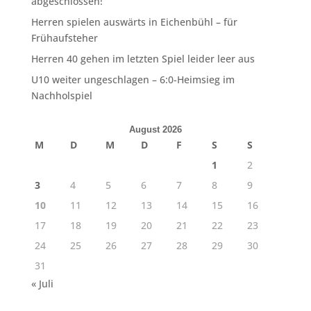
abgeschlossen!
Herren spielen auswärts in Eichenbühl – für
Frühaufsteher
Herren 40 gehen im letzten Spiel leider leer aus
U10 weiter ungeschlagen – 6:0-Heimsieg im
Nachholspiel
August 2026
M
D
M
D
F
S
S
1
2
3
4
5
6
7
8
9
10
11
12
13
14
15
16
17
18
19
20
21
22
23
24
25
26
27
28
29
30
31
« Juli