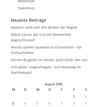
Ballschule
Talentinos
Neueste Beiträge
Haibach stellt sich den Besten der Region
Debüt Saison der U10 mit Meistertitel
abgeschlossen!
Herren spielen auswärts in Eichenbühl – für
Frühaufsteher
Herren 40 gehen im letzten Spiel leider leer aus
U10 weiter ungeschlagen – 6:0-Heimsieg im
Nachholspiel
August 2026
M
D
M
D
F
S
S
1
2
3
4
5
6
7
8
9