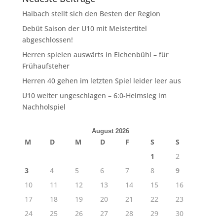
Haibach stellt sich den Besten der Region
Debüt Saison der U10 mit Meistertitel
abgeschlossen!
Herren spielen auswärts in Eichenbühl – für
Frühaufsteher
Herren 40 gehen im letzten Spiel leider leer aus
U10 weiter ungeschlagen – 6:0-Heimsieg im
Nachholspiel
August 2026
M
D
M
D
F
S
S
1
2
3
4
5
6
7
8
9
10
11
12
13
14
15
16
17
18
19
20
21
22
23
24
25
26
27
28
29
30