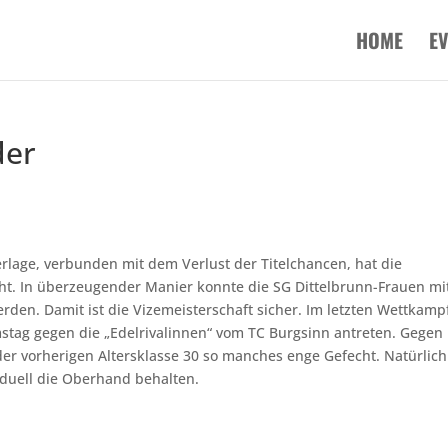
HOME
E
der
erlage, verbunden mit dem Verlust der Titelchancen, hat die
t. In überzeugender Manier konnte die SG Dittelbrunn-Frauen mit
den. Damit ist die Vizemeisterschaft sicher. Im letzten Wettkamp
ag gegen die „Edelrivalinnen“ vom TC Burgsinn antreten. Gegen
der vorherigen Altersklasse 30 so manches enge Gefecht. Natürlich
duell die Oberhand behalten.