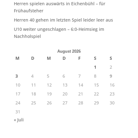
Herren spielen auswärts in Eichenbühl – für
Frühaufsteher
Herren 40 gehen im letzten Spiel leider leer aus
U10 weiter ungeschlagen – 6:0-Heimsieg im
Nachholspiel
August 2026
M
D
M
D
F
S
S
1
2
3
4
5
6
7
8
9
10
11
12
13
14
15
16
17
18
19
20
21
22
23
24
25
26
27
28
29
30
31
« Juli