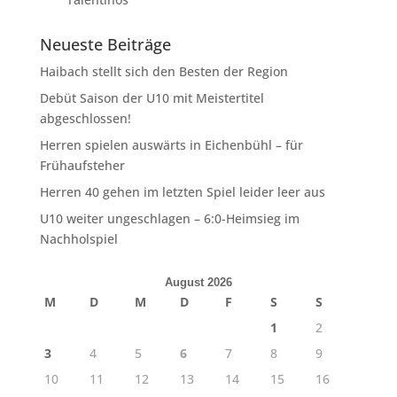
Neueste Beiträge
Haibach stellt sich den Besten der Region
Debüt Saison der U10 mit Meistertitel
abgeschlossen!
Herren spielen auswärts in Eichenbühl – für
Frühaufsteher
Herren 40 gehen im letzten Spiel leider leer aus
U10 weiter ungeschlagen – 6:0-Heimsieg im
Nachholspiel
August 2026
M
D
M
D
F
S
S
1
2
3
4
5
6
7
8
9
10
11
12
13
14
15
16