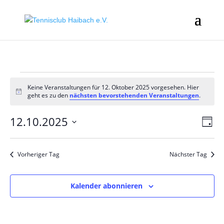
Veranstaltungen
Keine Veranstaltungen für 12. Oktober 2025 vorgesehen. Hier
für
Hinweis
geht es zu den
nächsten bevorstehenden Veranstaltungen
.
12.
Ans
Ver
Oktober
12.10.2025
Tag
Ans
Nav
2025
Datum
Nav
wählen.
Vorheriger Tag
Nächster Tag
Kalender abonnieren