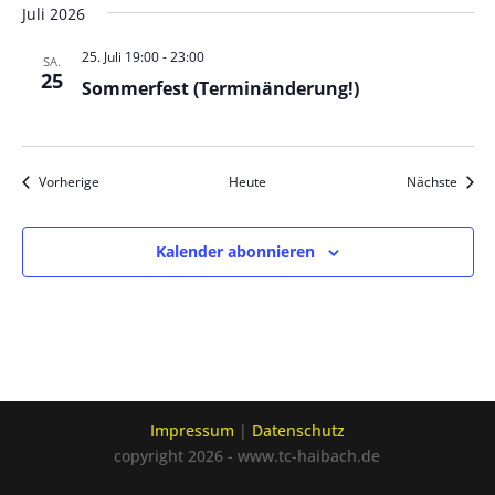
Juli 2026
25. Juli 19:00
-
23:00
SA.
25
Sommerfest (Terminänderung!)
Veranstaltungen
Veran
Vorherige
Heute
Nächste
Kalender abonnieren
Impressum
|
Datenschutz
copyright 2026 - www.tc-haibach.de