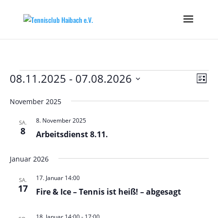
Veranstaltungen
Ans
Ver
08.11.2025
 - 
07.08.2026
Liste
Ans
Nav
Datum
Nav
November 2025
wählen.
8. November 2025
SA.
8
Arbeitsdienst 8.11.
Januar 2026
17. Januar 14:00
SA.
17
Fire & Ice – Tennis ist heiß! – abgesagt
18. Januar 14:00
-
17:00